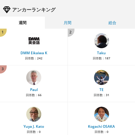
アンカーランキング
週間
月間
総合
1
2
DMM Eikaiwa K
Taku
回答数：
242
回答数：
187
3
Paul
TE
回答数：
66
回答数：
31
Yuya J. Kato
Kogachi OSAKA
回答数：
0
回答数：
0