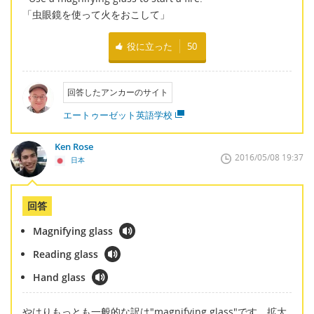
「虫眼鏡を使って火をおこして」
役に立った
50
回答したアンカーのサイト
エートゥーゼット英語学校
Ken Rose
2016/05/08 19:37
日本
回答
Magnifying glass
Reading glass
Hand glass
やはりもっとも一般的な訳は"magnifying glass"です。拡大