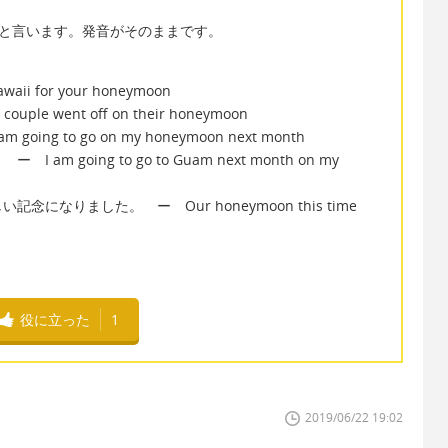
n」と言います。発音がそのままです。
 for your honeymoon
went off on their honeymoon
 to go on my honeymoon next month
going to go to Guam next month on my
なりました。 ー Our honeymoon this time
役に立った
1
2019/06/22 19:02