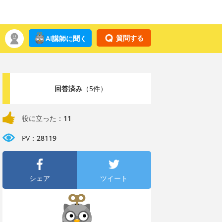
質問する
AI講師に聞く
回答済み
（5件）
役に立った：
11
PV：
28119
シェア
ツイート