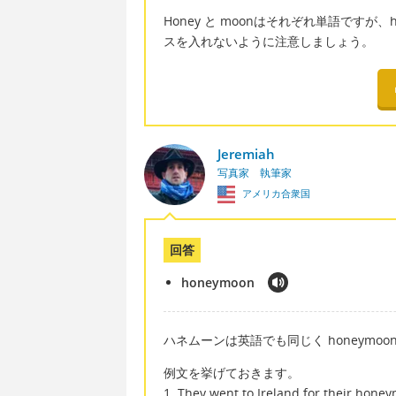
Honey と moonはそれぞれ単語ですが、
スを入れないように注意しましょう。
Jeremiah
写真家 執筆家
アメリカ合衆国
回答
honeymoon
ハネムーンは英語でも同じく honeymoo
例文を挙げておきます。
1. They went to Ireland for their hone