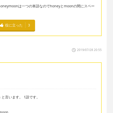
honeymoonは一つの単語なのでhoneyとmoonの間にスペー
役に立った
3
2019/07/28 20:55
n と言います。 1語です。
ymoon.