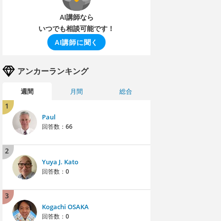
AI講師なら
いつでも相談可能です！
AI講師に聞く
アンカーランキング
週間
月間
総合
1
Paul
回答数：
66
2
Yuya J. Kato
回答数：
0
3
Kogachi OSAKA
回答数：
0