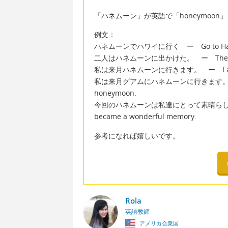
「ハネムーン」が英語で「honeymoo
例文：
ハネムーンでハワイに行く ー Go to Hawaii
二人はハネムーンに出かけた。 ー The couple 
私は来月ハネムーンに行きます。 ー I am going
私は来月グアムにハネムーンに行きます。 ー I am 
honeymoon.
今回のハネムーンは私達にとって素晴らしい記念に
became a wonderful memory.
参考になれば嬉しいです。
Rola
英語教師
アメリカ合衆国