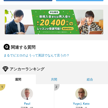
関連する質問
まるでピエロのようって英語でなんて言うの？
アンカーランキング
週間
月間
総合
1
2
Paul
Yuya J. Kato
回答数：
66
回答数：
0