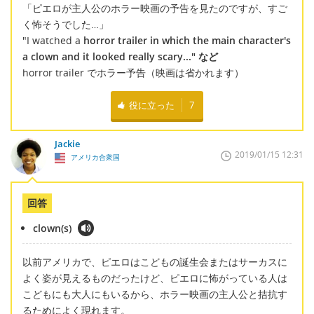
「ピエロが主人公のホラー映画の予告を見たのですが、すご
く怖そうでした…」
"I watched a
horror trailer in which the main character's
a clown and it looked really scary..." など
horror trailer でホラー予告（映画は省かれます）
役に立った
7
Jackie
2019/01/15 12:31
アメリカ合衆国
回答
clown(s)
以前アメリカで、ピエロはこどもの誕生会またはサーカスに
よく姿が見えるものだったけど、ピエロに怖がっている人は
こどもにも大人にもいるから、ホラー映画の主人公と拮抗す
るためによく現れます。