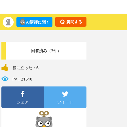
質問する
AI講師に聞く
回答済み
（3件）
役に立った：
6
PV：
21510
シェア
ツイート