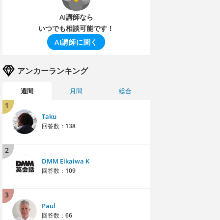
AI講師なら
いつでも相談可能です！
AI講師に聞く
アンカーランキング
週間
月間
総合
1
Taku
回答数：
138
2
DMM Eikaiwa K
回答数：
109
3
Paul
回答数：
66