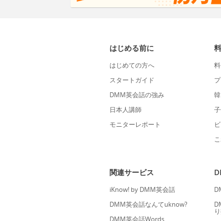
はじめる前に
はじめての方へ
料
スタートガイド
プ
DMM英会話の強み
韓
日本人講師
子
モニターレポート
ビ
こ
関連サービス
iKnow! by DMM英会話
D
DMM英会話なんてuknow?
D
り
DMM英会話Words