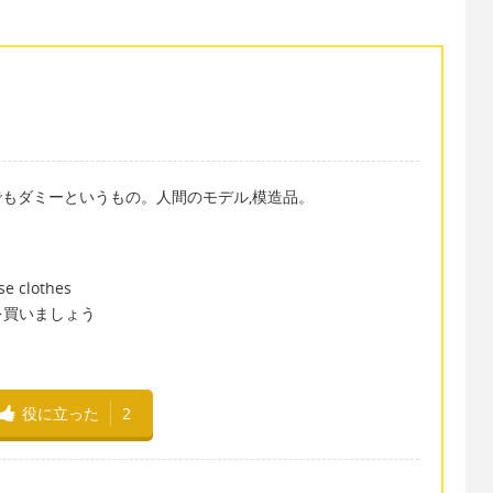
でもダミーというもの。人間のモデル,模造品。
se clothes
を買いましょう
役に立った
2