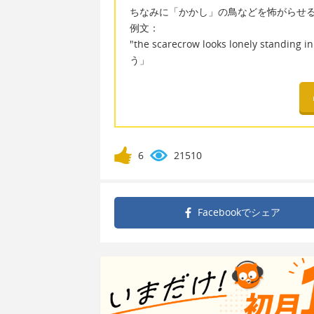
ちなみに「かかし」の鳥などを怖がらせるダミ
例文：
"the scarecrow looks lonely sta
う」
6
21510
Facebookで
シェア