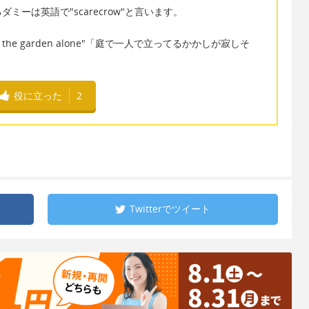
ーは英語で"scarecrow"と言います。
nding in the garden alone"「庭で一人で立ってるかかしが寂しそ
役に立った
2
Twitterで
ツイート