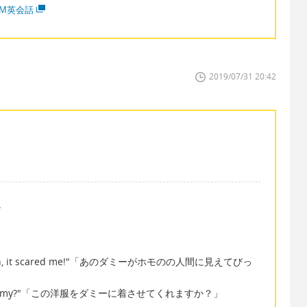
MM英会話
2019/07/31 20:42
。
l person, it scared me!"「あのダミーがホモのの人間に見えてびっ
on the dummy?"「この洋服をダミーに着させてくれますか？」