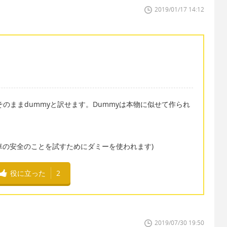
2019/01/17 14:12
英語でそのままdummyと訳せます。Dummyは本物に似せて作られ
 safety. (車の安全のことを試すためにダミーを使われます)
役に立った
2
2019/07/30 19:50