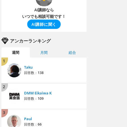
AI講師なら
いつでも相談可能です！
AI講師に聞く
アンカーランキング
週間
月間
総合
1
Taku
回答数：
138
2
DMM Eikaiwa K
回答数：
109
3
Paul
回答数：
66