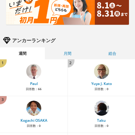
アンカーランキング
週間
月間
総合
1
2
Paul
Yuya J. Kato
回答数：
66
回答数：
0
3
Kogachi OSAKA
Taku
回答数：
0
回答数：
0