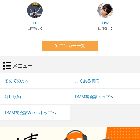
TE
Erik
回答数：
0
回答数：
0
アンカー一覧
メニュー
初めての方へ
よくある質問
利用規約
DMM英会話トップへ
DMM英会話Wordsトップへ