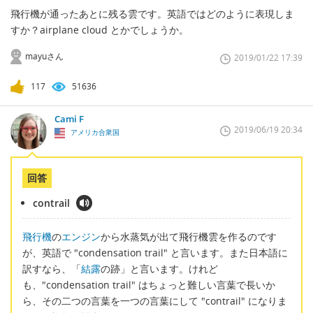
飛行機が通ったあとに残る雲です。英語ではどのように表現しま
すか？airplane cloud とかでしょうか。
mayuさん
2019/01/22 17:39
117
51636
Cami F
2019/06/19 20:34
アメリカ合衆国
回答
contrail
飛行機
の
エンジン
から水蒸気が出て飛行機雲を作るのです
が、英語で "condensation trail" と言います。また日本語に
訳すなら、「
結露
の跡」と言います。けれど
も、"condensation trail" はちょっと難しい言葉で長いか
ら、その二つの言葉を一つの言葉にして "contrail" になりま