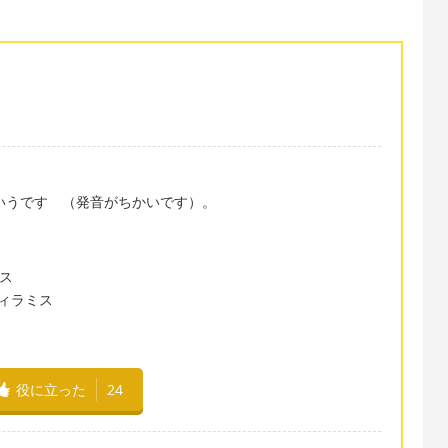
uというです （発音がちかいです）。
ミス
トのティラミス
役に立った
24