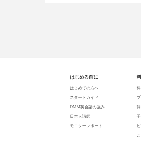
はじめる前に
はじめての方へ
料
スタートガイド
プ
DMM英会話の強み
韓
日本人講師
子
モニターレポート
ビ
こ