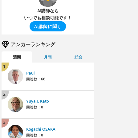
AI講師なら
いつでも相談可能です！
AI講師に聞く
アンカーランキング
週間
月間
総合
1
Paul
回答数：
66
2
Yuya J. Kato
回答数：
0
3
Kogachi OSAKA
回答数：
0