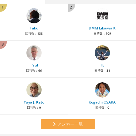
1
2
Taku
DMM Eikaiwa K
回答数：
138
回答数：
109
3
Paul
TE
回答数：
66
回答数：
31
Yuya J. Kato
Kogachi OSAKA
回答数：
0
回答数：
0
アンカー一覧