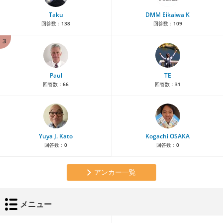
Taku
DMM Eikaiwa K
回答数：
138
回答数：
109
3
Paul
TE
回答数：
66
回答数：
31
Yuya J. Kato
Kogachi OSAKA
回答数：
0
回答数：
0
アンカー一覧
メニュー