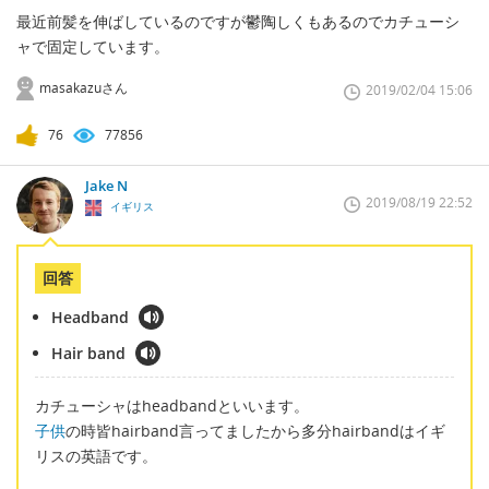
最近前髪を伸ばしているのですが鬱陶しくもあるのでカチューシ
ャで固定しています。
masakazuさん
2019/02/04 15:06
76
77856
Jake N
2019/08/19 22:52
イギリス
回答
Headband
Hair band
カチューシャはheadbandといいます。
子供
の時皆hairband言ってましたから多分hairbandはイギ
リスの英語です。