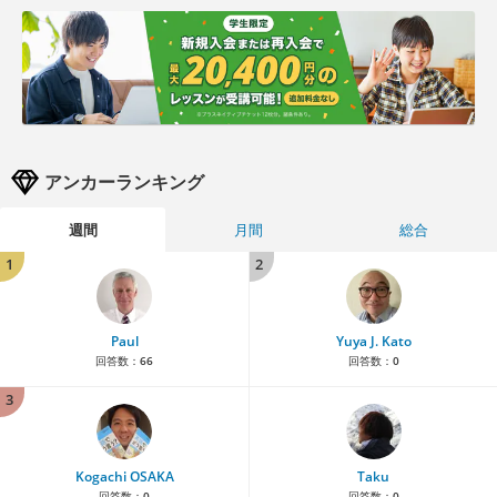
アンカーランキング
週間
月間
総合
1
2
Paul
Yuya J. Kato
回答数：
66
回答数：
0
3
Kogachi OSAKA
Taku
回答数：
0
回答数：
0