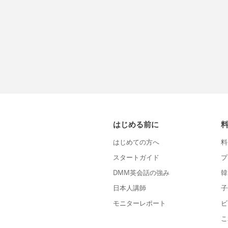
はじめる前に
はじめての方へ
料
スタートガイド
プ
DMM英会話の強み
韓
日本人講師
子
モニターレポート
ビ
こ