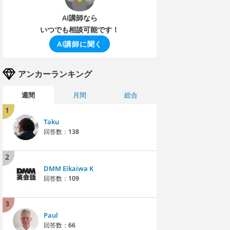
AI講師なら
いつでも相談可能です！
AI講師に聞く
アンカーランキング
週間
月間
総合
1
Taku
回答数：
138
2
DMM Eikaiwa K
回答数：
109
3
Paul
回答数：
66