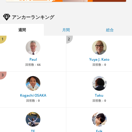
アンカーランキング
週間
月間
総合
1
2
Paul
Yuya J. Kato
回答数：
66
回答数：
0
3
Kogachi OSAKA
Taku
回答数：
0
回答数：
0
TE
Erik