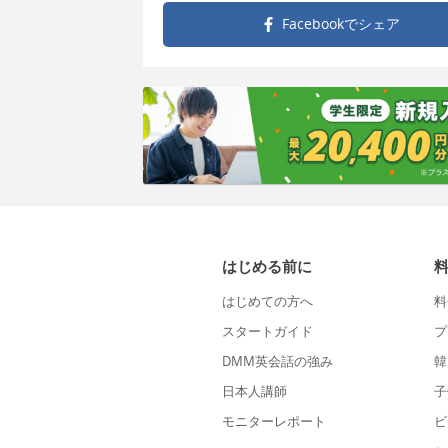
Facebookで
シェア
はじめる前に
はじめての方へ
料
スタートガイド
プ
DMM英会話の強み
韓
日本人講師
子
モニターレポート
ビ