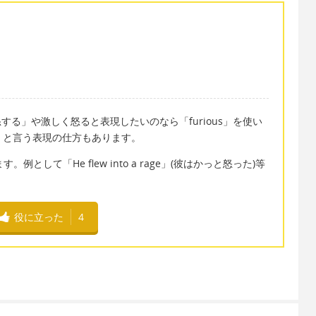
する」や激しく怒ると表現したいのなら「furious」を使い
怒した）と言う表現の仕方もあります。
として「He flew into a rage」(彼はかっと怒った)等
役に立った
4