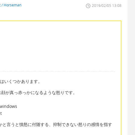
st / Horseman
2019/02/05 13:08
葉はいくつかあります。
ては顔が真っ赤っかになるような怒りです。
e windows
t
らかと言うと憤怒に付随する、抑制できない怒りの感情を指す