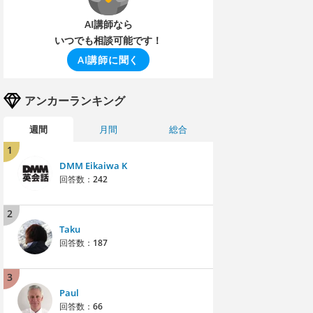
AI講師なら
いつでも相談可能です！
AI講師に聞く
アンカーランキング
週間
月間
総合
1
DMM Eikaiwa K
回答数：
242
2
Taku
回答数：
187
3
Paul
回答数：
66