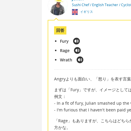
Sushi Chef / English Teacher / Cycli
イギリス
回答
Fury
Rage
Wrath
Angryよりも面白い、「怒り」を表す言
まずは「Fury」ですが、イメージとし
例文：
- In a fit of fury, Julian smashed up th
- I'm furious that I haven't been paid ye
「Rage」もありますが、こちらはどち
方かな。