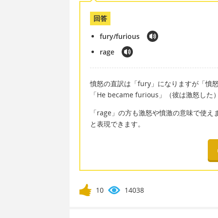
回答
fury/furious
rage
憤怒の直訳は「fury」になりますが「憤怒
「He became furious」（彼は激
「rage」の方も激怒や憤激の意味で使えます。例
と表現できます。
10
14038