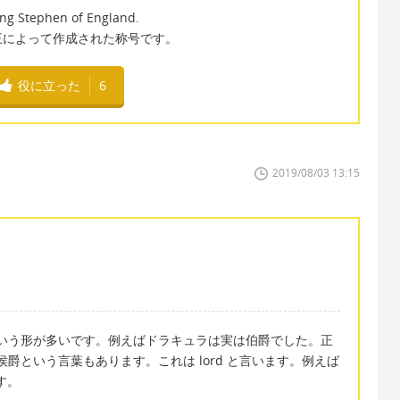
King Stephen of England.
王によって作成された称号です。
役に立った
6
2019/08/03 13:15
 誰々という形が多いです。例えばドラキュラは実は伯爵でした。正
の他に侯爵という言葉もあります。これは lord と言います。例えば
ます。