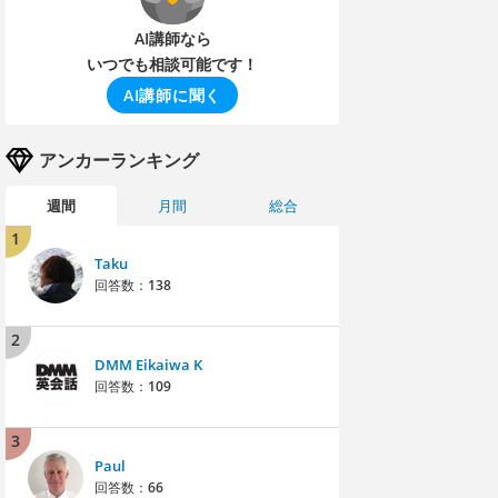
AI講師なら
いつでも相談可能です！
AI講師に聞く
アンカーランキング
週間
月間
総合
1
Taku
回答数：
138
2
DMM Eikaiwa K
回答数：
109
3
Paul
回答数：
66