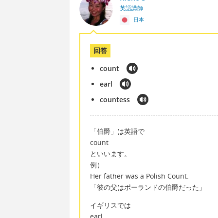
英語講師
日本
回答
count
earl
countess
「伯爵」は英語で
count
といいます。
例）
Her father was a Polish Count.
「彼の父はポーランドの伯爵だった」
イギリスでは
earl