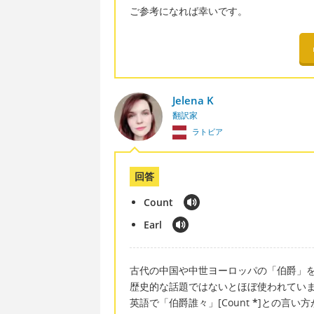
ご参考になれば幸いです。
Jelena K
翻訳家
ラトビア
回答
Count
Earl
古代の中国や中世ヨーロッパの「伯爵」を「
歴史的な話題ではないとほぼ使われてい
英語で「伯爵誰々」[Count
*
]との言い