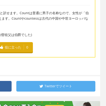
countと訳せます。Countは普通に男子の名称なので、女性が「伯
えます。Countやcountessは古代の中国や中世ヨーロッパな
t. (私の曽祖父は伯爵でした)
役に立った
0
Twitterで
ツイート