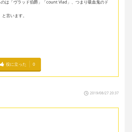
は「ヴラッド伯爵」「count Vlad」、つまり吸血鬼のド
s」と言います。
役に立った
0
2019/08/27 20:37