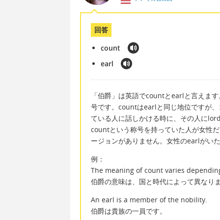
回答
count
earl
「伯爵」は英語でcountとearlと言え
号です。countはearlと同じ地位で
ている人に話しかける時に、その人にlor
countという称号を持っていた人が女性だっ
ージョンがありません。女性のearlがいた
例：
The meaning of count varies depending
伯爵の意味は、国と時代によって異なり
An earl is a member of the nobility.
伯爵は貴族の一員です。