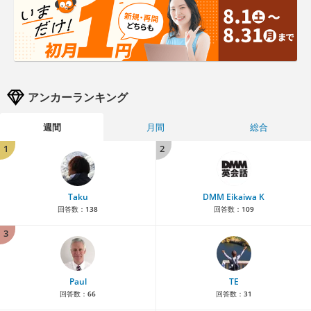
アンカーランキング
週間
月間
総合
1
2
Taku
DMM Eikaiwa K
回答数：
138
回答数：
109
3
Paul
TE
回答数：
66
回答数：
31