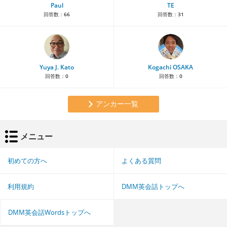
Paul
TE
回答数：
66
回答数：
31
Yuya J. Kato
Kogachi OSAKA
回答数：
0
回答数：
0
アンカー一覧
メニュー
初めての方へ
よくある質問
利用規約
DMM英会話トップへ
DMM英会話Wordsトップへ