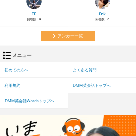
TE
Erik
回答数：
0
回答数：
0
アンカー一覧
メニュー
初めての方へ
よくある質問
利用規約
DMM英会話トップへ
DMM英会話Wordsトップへ