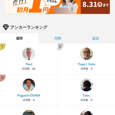
アンカーランキング
週間
月間
総合
1
2
Paul
Yuya J. Kato
回答数：
66
回答数：
0
3
Kogachi OSAKA
Taku
回答数：
0
回答数：
0