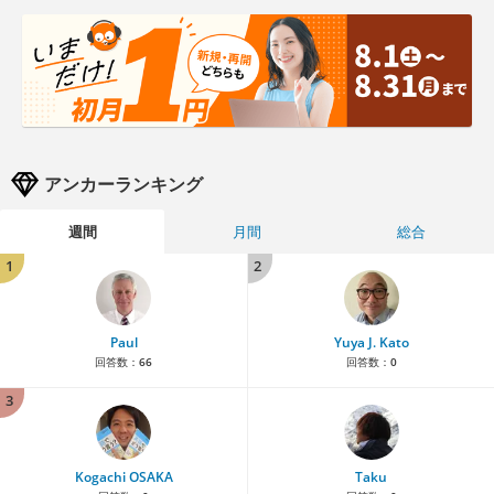
アンカーランキング
週間
月間
総合
1
2
Paul
Yuya J. Kato
回答数：
66
回答数：
0
3
Kogachi OSAKA
Taku