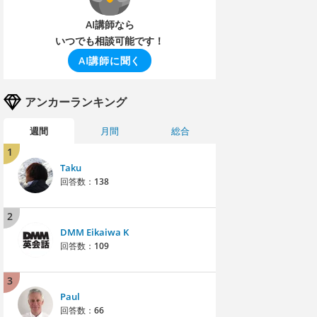
AI講師なら
いつでも相談可能です！
AI講師に聞く
アンカーランキング
週間
月間
総合
1
Taku
回答数：
138
2
DMM Eikaiwa K
回答数：
109
3
Paul
回答数：
66