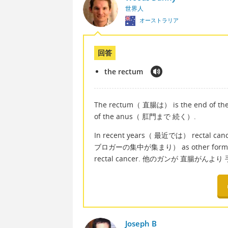
世界人
オーストラリア
回答
the rectum
The rectum（ 直腸は） is the end of t
of the anus（ 肛門まで 続く）.
In recent years（ 最近では） rectal c
ブロガーの集中が集まり） as other forms of ca
rectal cancer. 他のガンが 直腸
Joseph B