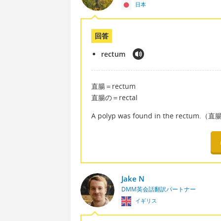
日本
回答
rectum
直腸＝rectum
直腸の＝rectal
A polyp was found in the rec
Jake N
DMM英会話翻訳パートナー
イギリス