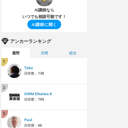
AI講師なら
いつでも相談可能です！
AI講師に聞く
アンカーランキング
週間
月間
総合
1
Taku
回答数：
138
2
DMM Eikaiwa K
回答数：
109
3
Paul
回答数：
66