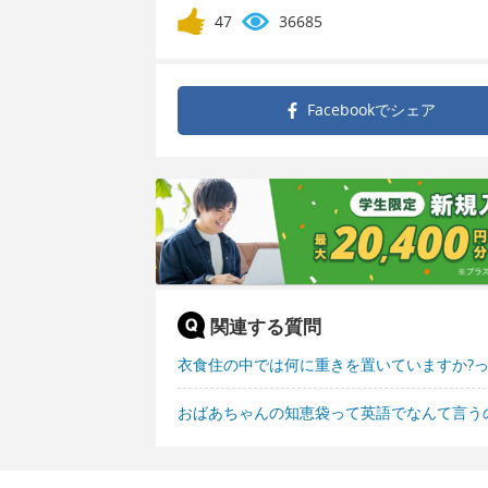
47
36685
Facebookで
シェア
関連する質問
衣食住の中では何に重きを置いていますか?
おばあちゃんの知恵袋って英語でなんて言う