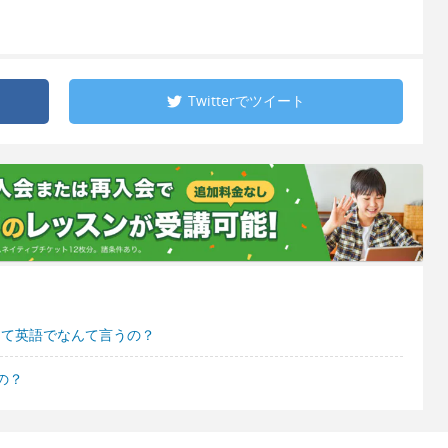
Twitterで
ツイート
って英語でなんて言うの？
の？