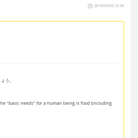
2019/03/03 15:34
しょう。
needs" for a human being is food (including