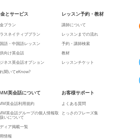
料金とサービス
レッスン予約・教材
金プラン
講師について
ラスネイティブプラン
レッスンまでの流れ
国語・中国語レッスン
予約・講師検索
供向け英会話
教材
ジネス英会話オプション
レッスンチケット
れ聞いてeKnow?
DMM英会話について
お客様サポート
MM英会話利用規約
よくある質問
MM英会話グループの個人情報取
とっさのフレーズ集
扱いについて
ディア掲載一覧
用情報