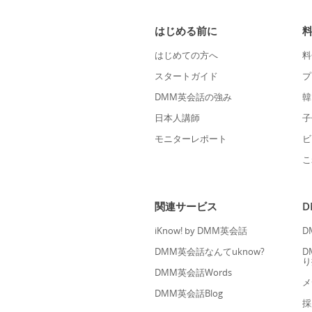
はじめる前に
はじめての方へ
料
スタートガイド
プ
DMM英会話の強み
韓
日本人講師
子
モニターレポート
ビ
こ
関連サービス
iKnow! by DMM英会話
D
DMM英会話なんてuknow?
D
り
DMM英会話Words
メ
DMM英会話Blog
採