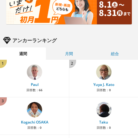
アンカーランキング
週間
月間
総合
1
2
Paul
Yuya J. Kato
回答数：
66
回答数：
0
3
Kogachi OSAKA
Taku
回答数：
0
回答数：
0