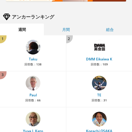
アンカーランキング
週間
月間
総合
1
2
Taku
DMM Eikaiwa K
回答数：
138
回答数：
109
3
Paul
TE
回答数：
66
回答数：
31
Yuya J. Kato
Kogachi OSAKA