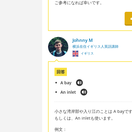
ご参考になれば幸いです。
Johnny M
横浜在住イギリス人英語講師
イギリス
回答
A bay
An inlet
小さな湾岸部や入り江のことは A bay
もしくは、An inletも使います。
例文：