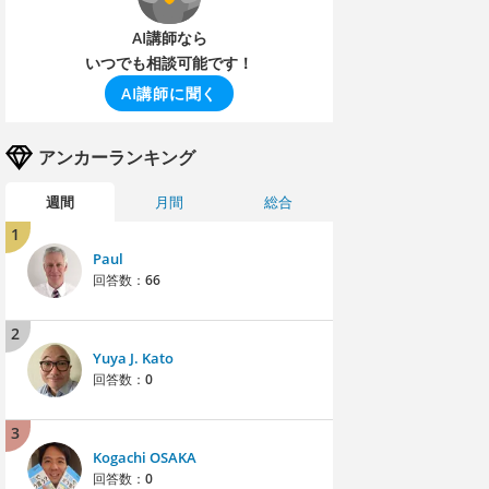
AI講師なら
いつでも相談可能です！
AI講師に聞く
アンカーランキング
週間
月間
総合
1
Paul
回答数：
66
2
Yuya J. Kato
回答数：
0
3
Kogachi OSAKA
回答数：
0