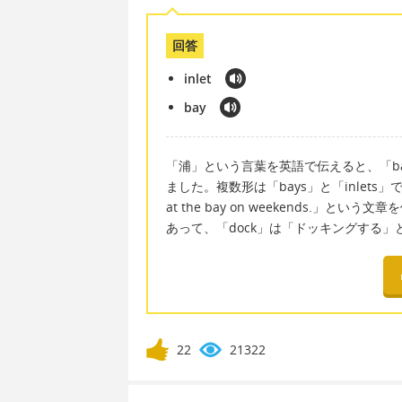
回答
inlet
bay
「浦」という言葉を英語で伝えると、「ba
ました。複数形は「bays」と「inlets」です。例え
at the bay on weekends.」
あって、「dock」は「ドッキングする
22
21322