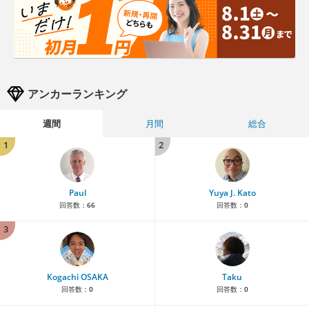
アンカーランキング
週間
月間
総合
1
2
Paul
Yuya J. Kato
回答数：
66
回答数：
0
3
Kogachi OSAKA
Taku
回答数：
0
回答数：
0