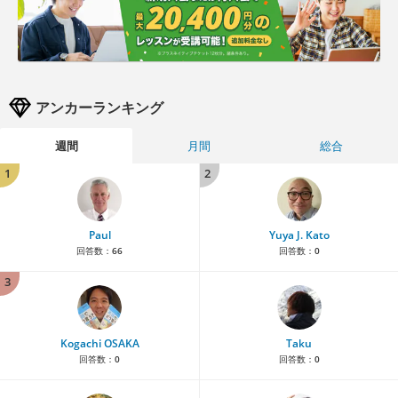
アンカーランキング
週間
月間
総合
1
2
Paul
Yuya J. Kato
回答数：
66
回答数：
0
3
Kogachi OSAKA
Taku
回答数：
0
回答数：
0