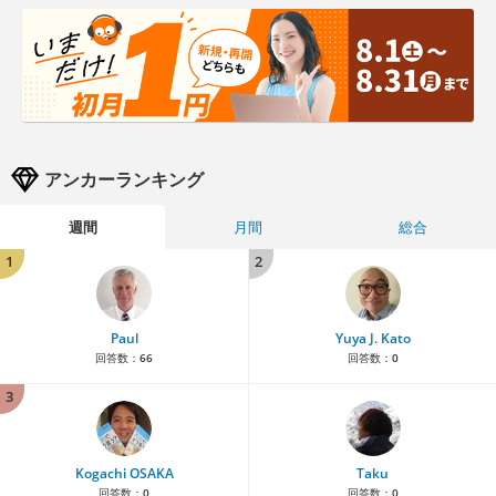
アンカーランキング
週間
月間
総合
1
2
Paul
Yuya J. Kato
回答数：
66
回答数：
0
3
Kogachi OSAKA
Taku
回答数：
0
回答数：
0