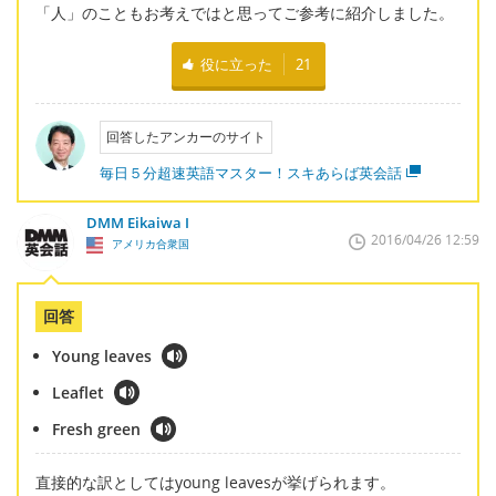
「人」のこともお考えではと思ってご参考に紹介しました。
役に立った
21
回答したアンカーのサイト
毎日５分超速英語マスター！スキあらば英会話
DMM Eikaiwa I
2016/04/26 12:59
アメリカ合衆国
回答
Young leaves
Leaflet
Fresh green
直接的な訳としてはyoung leavesが挙げられます。