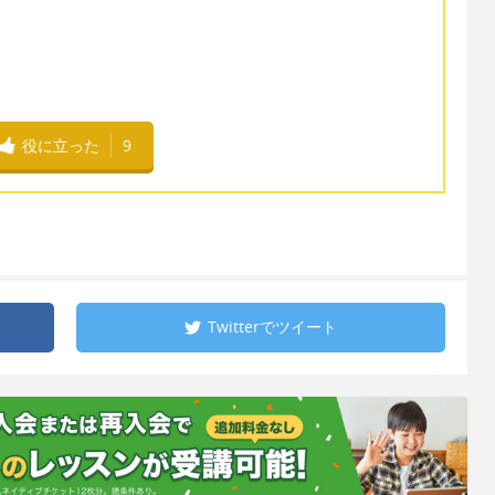
役に立った
9
Twitterで
ツイート