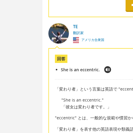
TE
翻訳家
アメリカ合衆国
回答
She is an eccentric.
「変わり者」という言葉は英語で "eccent
"She is an eccentric."
「彼女は変わり者です。」
"eccentric" とは、一般的な規範や
「変わり者」を表す他の英語表現や類義