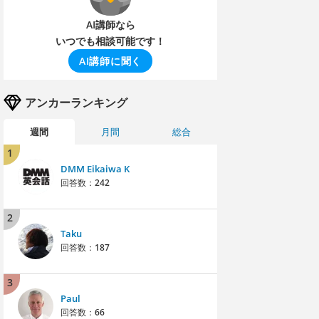
AI講師なら
いつでも相談可能です！
AI講師に聞く
アンカーランキング
週間
月間
総合
1
DMM Eikaiwa K
回答数：
242
2
Taku
回答数：
187
3
Paul
回答数：
66