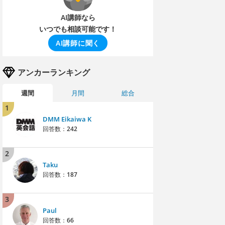
AI講師なら
いつでも相談可能です！
AI講師に聞く
アンカーランキング
週間
月間
総合
1
DMM Eikaiwa K
回答数：
242
2
Taku
回答数：
187
3
Paul
回答数：
66