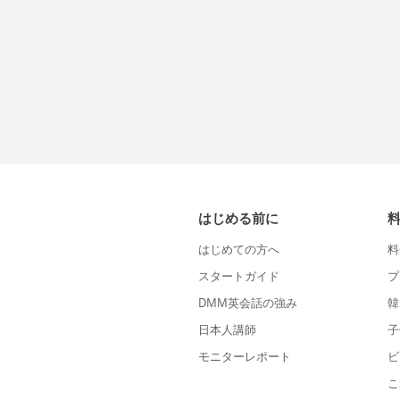
はじめる前に
はじめての方へ
料
スタートガイド
プ
DMM英会話の強み
韓
日本人講師
子
モニターレポート
ビ
こ