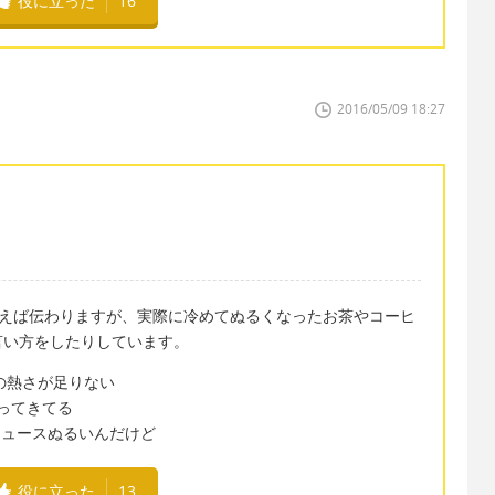
役に立った
16
2016/05/09 18:27
m” と言えば伝わりますが、実際に冷めてぬるくなったお茶やコーヒ
言い方をしたりしています。
コーヒーの熱さが足りない
たくなってきてる
). ：このジュースぬるいんだけど
役に立った
13