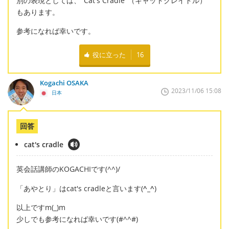
別の表現としては、"Cat's Cradle"（キャットクレイドル）
もあります。
参考になれば幸いです。
役に立った
16
Kogachi OSAKA
2023/11/06 15:08
日本
回答
cat's cradle
英会話講師のKOGACHIです(^^)/
「あやとり」はcat's cradleと言います(
^_^
)
以上ですm(_)m
少しでも参考になれば幸いです(#^^#)