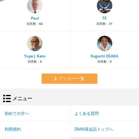
Paul
TE
回答数：
66
回答数：
31
Yuya J. Kato
Kogachi OSAKA
回答数：
0
回答数：
0
アンカー一覧
メニュー
初めての方へ
よくある質問
利用規約
DMM英会話トップへ