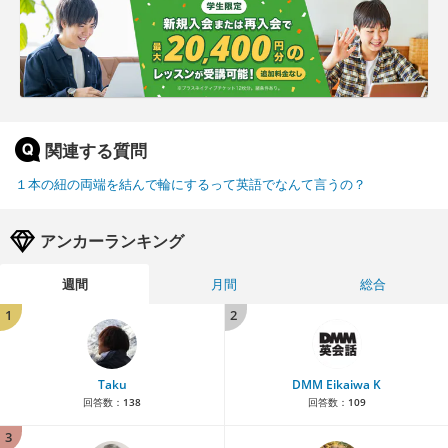
関連する質問
１本の紐の両端を結んで輪にするって英語でなんて言うの？
アンカーランキング
週間
月間
総合
1
2
Taku
DMM Eikaiwa K
回答数：
138
回答数：
109
3