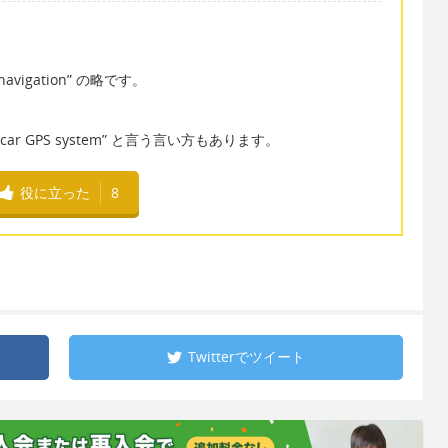
igation” の略です。
on”, “car GPS system” と言う言い方もあります。
役に立った
8
Twitterで
ツイート