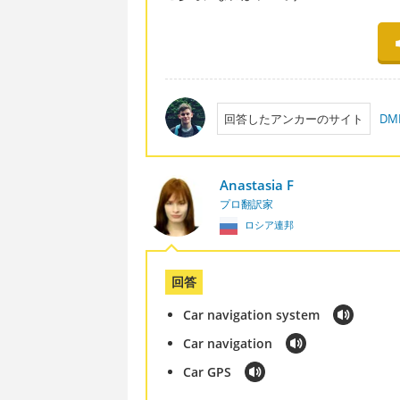
回答したアンカーのサイト
D
Anastasia F
プロ翻訳家
ロシア連邦
回答
Car navigation system
Car navigation
Car GPS