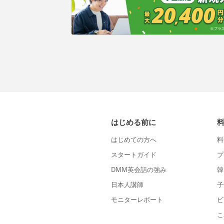
はじめる前に
はじめての方へ
料
スタートガイド
プ
DMM英会話の強み
韓
日本人講師
子
モニターレポート
ビ
こ