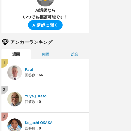
AI講師なら
いつでも相談可能です！
AI講師に聞く
アンカーランキング
週間
月間
総合
1
Paul
回答数：
66
2
Yuya J. Kato
回答数：
0
3
Kogachi OSAKA
回答数：
0