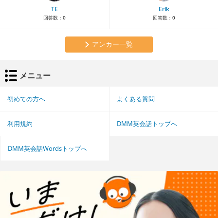
TE
Erik
回答数：
0
回答数：
0
アンカー一覧
メニュー
初めての方へ
よくある質問
利用規約
DMM英会話トップへ
DMM英会話Wordsトップへ