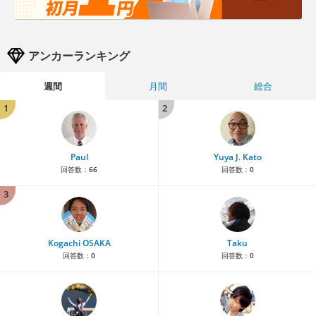
アンカーランキング
週間
月間
総合
1
2
Paul
Yuya J. Kato
回答数：
66
回答数：
0
3
Kogachi OSAKA
Taku
回答数：
0
回答数：
0