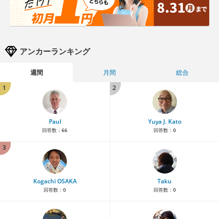
アンカーランキング
週間
月間
総合
1
2
Paul
Yuya J. Kato
回答数：
66
回答数：
0
3
Kogachi OSAKA
Taku
回答数：
0
回答数：
0