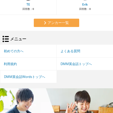
TE
Erik
回答数：
0
回答数：
0
アンカー一覧
メニュー
初めての方へ
よくある質問
利用規約
DMM英会話トップへ
DMM英会話Wordsトップへ