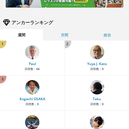
アンカーランキング
週間
月間
総合
1
2
Paul
Yuya J. Kato
回答数：
66
回答数：
0
3
Kogachi OSAKA
Taku
回答数：
0
回答数：
0