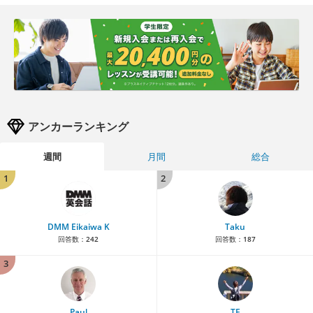
アンカーランキング
週間
月間
総合
1
2
DMM Eikaiwa K
Taku
回答数：
242
回答数：
187
3
Paul
TE