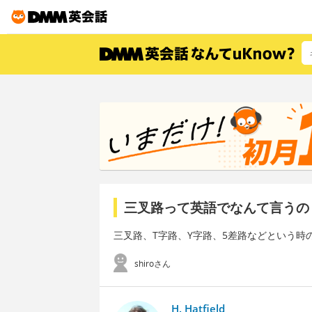
三叉路って英語でなんて言うの
三叉路、T字路、Y字路、5差路などという時
shiroさん
H. Hatfield