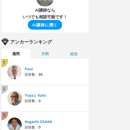
AI講師なら
いつでも相談可能です！
AI講師に聞く
アンカーランキング
週間
月間
総合
1
Paul
回答数：
66
2
Yuya J. Kato
回答数：
0
3
Kogachi OSAKA
回答数：
0