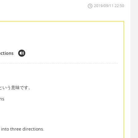
2019/09/11 22:50
ections
」という意味です。
ons
 into three directions.