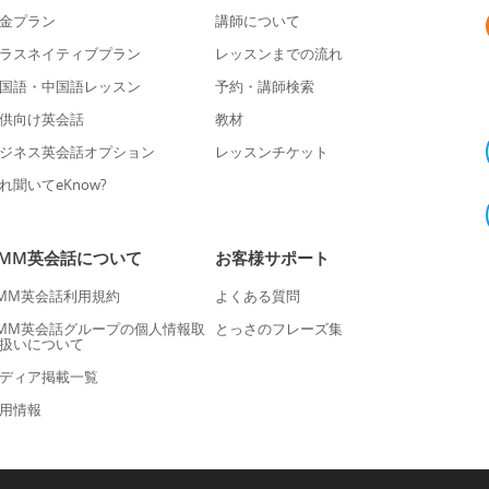
金プラン
講師について
ラスネイティブプラン
レッスンまでの流れ
国語・中国語レッスン
予約・講師検索
供向け英会話
教材
ジネス英会話オプション
レッスンチケット
れ聞いてeKnow?
DMM英会話について
お客様サポート
MM英会話利用規約
よくある質問
MM英会話グループの個人情報取
とっさのフレーズ集
扱いについて
ディア掲載一覧
用情報