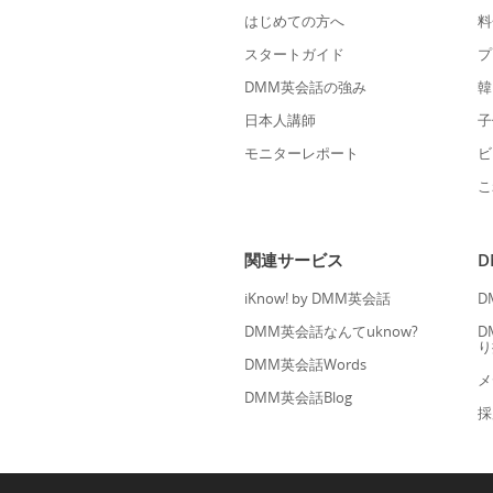
はじめての方へ
料
スタートガイド
プ
DMM英会話の強み
韓
日本人講師
子
モニターレポート
ビ
こ
関連サービス
iKnow! by DMM英会話
D
DMM英会話なんてuknow?
D
り
DMM英会話Words
メ
DMM英会話Blog
採