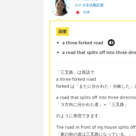
カナダ在住翻訳家
日本
回答
a three-forked road
a road that splits off into three dir
「三叉路」は英語で
a three-forked road
forked は「またに分かれた・分岐した
a road that splits off into three directi
「３方向に分かれた道」＝「三叉路」
のように表現できます。
The road in front of my house splits off
「家の前の道は三叉路になっている。」