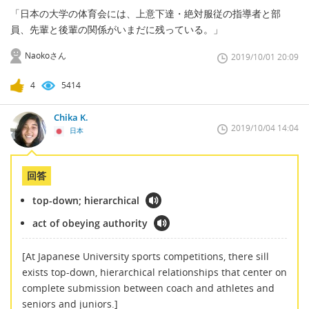
「日本の大学の体育会には、上意下達・絶対服従の指導者と部
員、先輩と後輩の関係がいまだに残っている。」
Naokoさん
2019/10/01 20:09
4
5414
Chika K.
2019/10/04 14:04
日本
回答
top-down; hierarchical
act of obeying authority
[At Japanese University sports competitions, there sill
exists top-down, hierarchical relationships that center on
complete submission between coach and athletes and
seniors and juniors.]