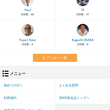
Paul
TE
回答数：
66
回答数：
31
Yuya J. Kato
Kogachi OSAKA
回答数：
0
回答数：
0
アンカー一覧
メニュー
初めての方へ
よくある質問
利用規約
DMM英会話トップへ