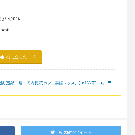
(^0^)/
す★★
役に立った
1
阪 (難波・堺・河内長野)カフェ英語レッスン(1h1666円～)」
Twitterで
ツイート