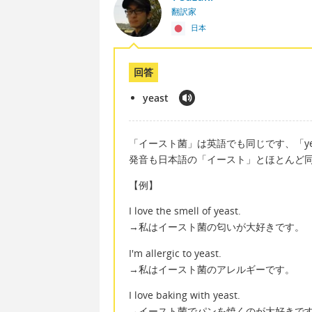
翻訳家
日本
回答
yeast
「イースト菌」は英語でも同じです、「ye
発音も日本語の「イースト」とほとんど
【例】
I love the smell of yeast.
→私はイースト菌の匂いが大好きです。
I'm allergic to yeast.
→私はイースト菌のアレルギーです。
I love baking with yeast.
→イースト菌でパンを焼くのが大好きで