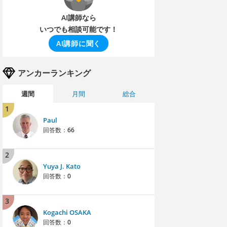
AI講師なら
いつでも相談可能です！
AI講師に聞く
アンカーランキング
週間
月間
総合
1
Paul
回答数：
66
2
Yuya J. Kato
回答数：
0
3
Kogachi OSAKA
回答数：
0