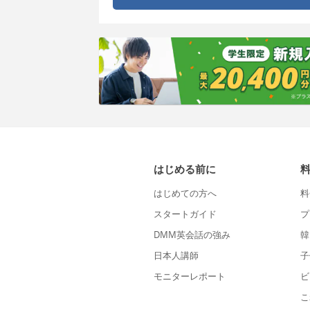
はじめる前に
はじめての方へ
料
スタートガイド
プ
DMM英会話の強み
韓
日本人講師
子
モニターレポート
ビ
こ