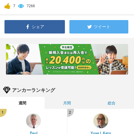
7
7266
シェア
ツイート
アンカーランキング
週間
月間
総合
1
2
Paul
Yuya J. Kato