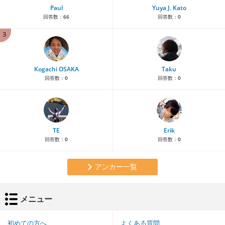
Paul
Yuya J. Kato
回答数：
66
回答数：
0
3
Kogachi OSAKA
Taku
回答数：
0
回答数：
0
TE
Erik
回答数：
0
回答数：
0
アンカー一覧
メニュー
初めての方へ
よくある質問