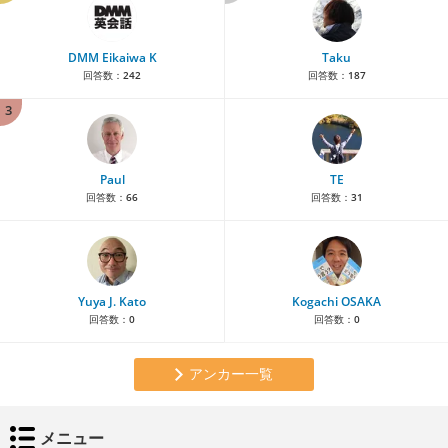
DMM Eikaiwa K
Taku
回答数：
242
回答数：
187
3
Paul
TE
回答数：
66
回答数：
31
Yuya J. Kato
Kogachi OSAKA
回答数：
0
回答数：
0
アンカー一覧
メニュー