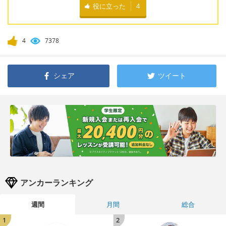
役に立った
4
4
7378
シェア
ツイート
アンカーランキング
週間
月間
総合
1
2