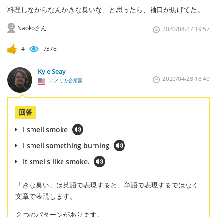
料理しながらなんかきな臭いな、と思ったら、袖口が焦げてた。
Naokoさん
2020/04/27 19:57
4
7378
Kyle Seay
2020/04/28 18:40
アメリカ合衆国
回答
I smell smoke
I smell something burning
It smells like smoke.
「きな臭い」は英語で表現すると、単語で表現するではなく
文章で表現します。
２つのパターンがあります。