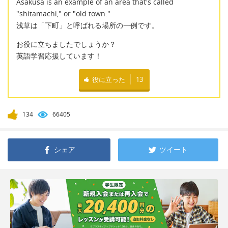
Asakusa is an example of an area that's called
"shitamachi," or "old town."
浅草は「下町」と呼ばれる場所の一例です。
お役に立ちましたでしょうか？
英語学習応援しています！
役に立った
13
134
66405
シェア
ツイート