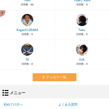
Paul
Yuya J. Kato
回答数：
66
回答数：
0
3
Kogachi OSAKA
Taku
回答数：
0
回答数：
0
TE
Erik
回答数：
0
回答数：
0
アンカー一覧
メニュー
初めての方へ
よくある質問