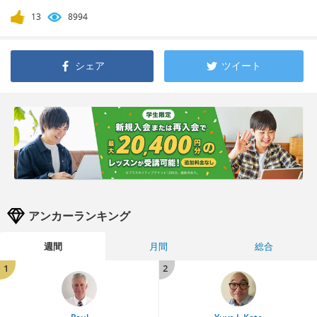
13
8994
シェア
ツイート
アンカーランキング
週間
月間
総合
1
2