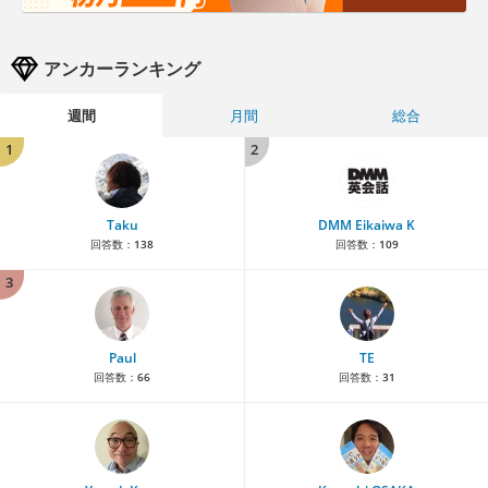
アンカーランキング
週間
月間
総合
1
2
Taku
DMM Eikaiwa K
回答数：
138
回答数：
109
3
Paul
TE
回答数：
66
回答数：
31