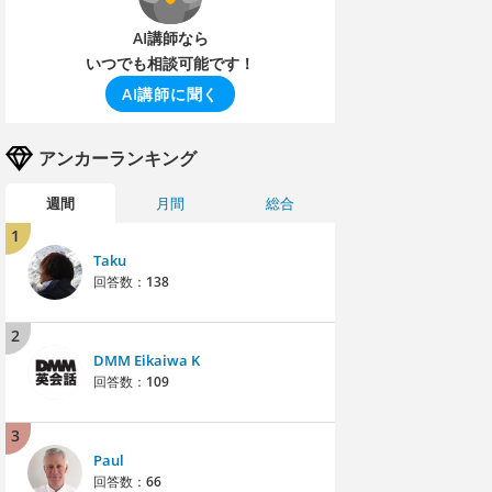
AI講師なら
いつでも相談可能です！
AI講師に聞く
アンカーランキング
週間
月間
総合
1
Taku
回答数：
138
2
DMM Eikaiwa K
回答数：
109
3
Paul
回答数：
66