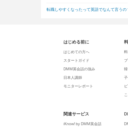
転職しやすくなったって英語でなんて言うの
はじめる前に
はじめての方へ
料
スタートガイド
プ
DMM英会話の強み
韓
日本人講師
子
モニターレポート
ビ
こ
関連サービス
iKnow! by DMM英会話
D