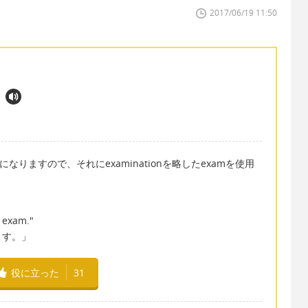
2017/06/19 11:50
語になりますので、それにexaminationを略したexamを使用
t exam."
ます。」
役に立った
31