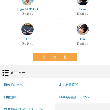
Kogachi OSAKA
Taku
回答数：
0
回答数：
0
TE
Erik
回答数：
0
回答数：
0
アンカー一覧
メニュー
初めての方へ
よくある質問
利用規約
DMM英会話トップへ
DMM英会話Wordsトップへ