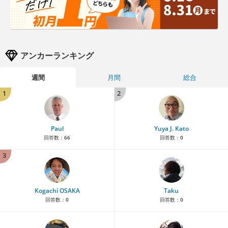
アンカーランキング
週間
月間
総合
1
2
Paul
Yuya J. Kato
回答数：
66
回答数：
0
3
Kogachi OSAKA
Taku
回答数：
0
回答数：
0