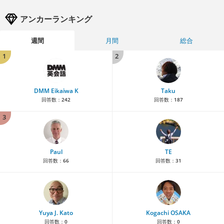
アンカーランキング
週間
月間
総合
1
2
DMM Eikaiwa K
Taku
回答数：
242
回答数：
187
3
Paul
TE
回答数：
66
回答数：
31
Yuya J. Kato
Kogachi OSAKA
回答数：
0
回答数：
0