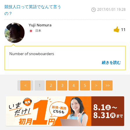
競技人口って英語でなんて言う
2017/01/31 19:28
の？
Yuji Nomura
11
日本
Number of snowboarders
続きを読む
<
1
2
3
4
5
>
>>