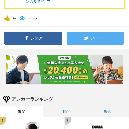
ンガル育児
42
30352
シェア
ツイート
アンカーランキング
週間
月間
総合
1
2