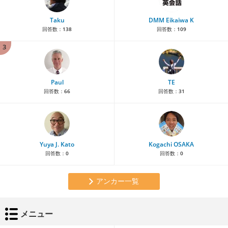
Taku
DMM Eikaiwa K
回答数：
138
回答数：
109
3
Paul
TE
回答数：
66
回答数：
31
Yuya J. Kato
Kogachi OSAKA
回答数：
0
回答数：
0
アンカー一覧
メニュー