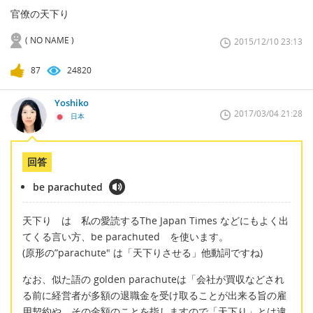
官僚の天下り
( NO NAME )
2015/12/10 23:13
87
24820
Yoshiko
2017/03/04 21:28
日本
回答
be parachuted
天下り は 私の愛読するThe Japan Times などにもよく出
てくる言い方、be parachuted を使います。
(原形の”parachute" は「天下りさせる」他動詞ですね)
なお、似た語の golden parachuteは「会社が買収などされ
る前に経営者が多額の退職金を受け取ることが出来る旨の雇
用契約や、その金額のことを指しますので「天下り」とは違