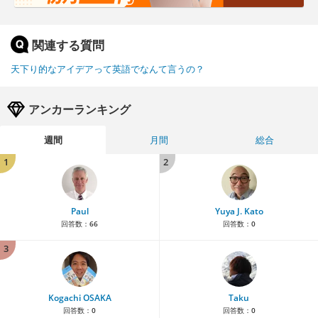
関連する質問
天下り的なアイデアって英語でなんて言うの？
アンカーランキング
週間
月間
総合
1
2
Paul
Yuya J. Kato
回答数：
66
回答数：
0
3
Kogachi OSAKA
Taku
回答数：
0
回答数：
0