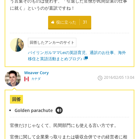
う言葉そのものは使わず、「引退した官僚が民間企業の仕事
に就く」というのが直訳ですね！
役に立った
31
回答したアンカーのサイト
バイリンガルママLeiの英語育児、通訳のお仕事、海外
移住と英語活動まとめブログ♪
Weaver Cory
2016/02/05 13:04
カナダ
回答
Golden parachute
官僚だけじゃなくて、民間部門にも使える言い方です。
官僚に関して企業乗っ取りまたは吸収合併でその経営者に相